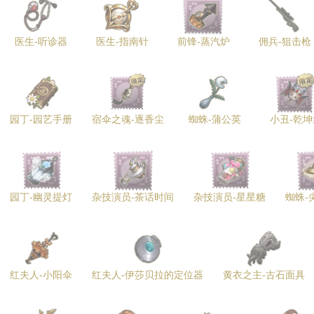
医生-听诊器
医生-指南针
前锋-蒸汽炉
佣兵-狙击枪
园丁-园艺手册
宿伞之魂-逐香尘
蜘蛛-蒲公英
小丑-乾坤
园丁-幽灵提灯
杂技演员-茶话时间
杂技演员-星星糖
蜘蛛-
红夫人-小阳伞
红夫人-伊莎贝拉的定位器
黄衣之主-古石面具