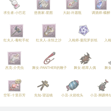
求生者-小巴尼
慈善家-星图
大副-许愿瓶
调酒师-蝶醉
红夫人-毒蛇手杖
红夫人-永恒之沙
入殓师-曼陀罗折纸
入殓
杰克-介壳虫
舞女-PANTHER的鞭子
舞女-稻草人偶
舞女
空军-十里芬芳
先知-望远镜
小丑-火箭枕头
小丑-脚踝终