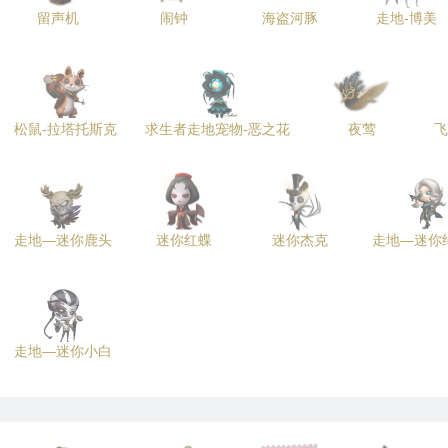
留声机
闹钟
海盗河豚
走地-博美
松鼠-拉塔托斯克
求生者走地宠物-恶之花
夜莺
飞
走地—迷你鹿头
迷你红蝶
迷你杰克
走地—迷你
走地—迷你小白