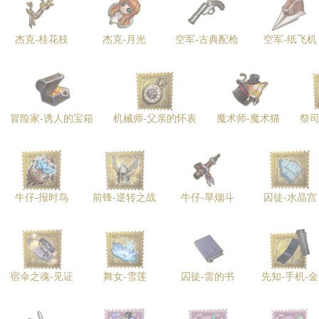
杰克-桂花枝
杰克-月光
空军-古典配枪
空军-纸飞机
冒险家-诱人的宝箱
机械师-父亲的怀表
魔术师-魔术猫
祭司
牛仔-报时鸟
前锋-逆转之战
牛仔-旱烟斗
囚徒-水晶宫
宿伞之魂-见证
舞女-雪莲
囚徒-雷的书
先知-手机-金