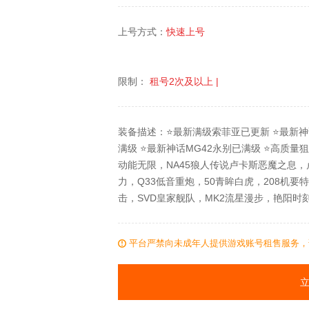
上号方式：
快速上号
限制：
租号
2次
及以上 |
装备描述：⭐最新满级索菲亚已更新 ⭐最新神话
满级 ⭐最新神话MG42永别已满级 ⭐高质量
动能无限，NA45狼人传说卢卡斯恶魔之息，
力，Q33低音重炮，50青眸白虎，208机要特
击，SVD皇家舰队，MK2流星漫步，艳阳时刻
平台严禁向未成年人提供游戏账号租售服务，