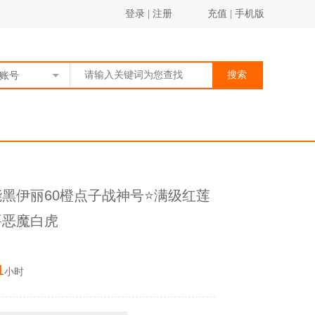
登录
|
注册
充值
|
手机版
搜索
账号
黑伊丽60橙点子战神号⭐满级红莲
要恶魔白虎
1
小时