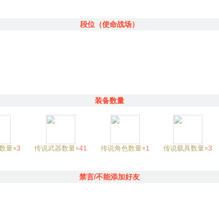
段位（使命战场）
装备数量
数量×
3
传说武器数量×
41
传说角色数量×
1
传说载具数量×
3
禁言/不能添加好友