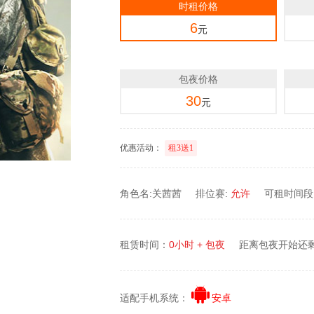
时租价格
6
元
包夜价格
30
元
优惠活动：
租3送1
角色名:关茜茜
排位赛:
允许
可租时间段：0
租赁时间：
0小时 + 包夜
距离包夜开始还
适配手机系统：
安卓