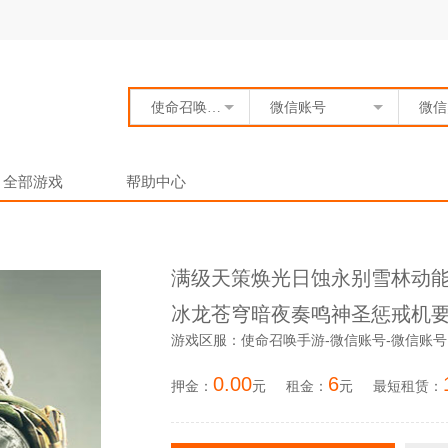
使命召唤手游
微信账号
微信
全部游戏
帮助中心
满级天策焕光日蚀永别雪林动能
冰龙苍穹暗夜奏鸣神圣惩戒机
游戏区服：使命召唤手游-微信账号-微信账号
0.00
6
押金：
元
租金：
元
最短租赁：