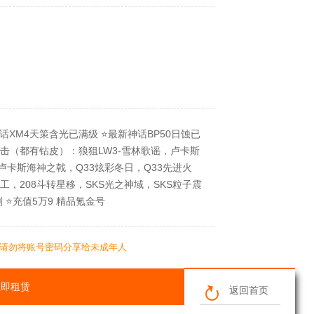
XM4天策含光已满级 ⭐最新神话BP50日蚀已
狙击（都有钻皮）：狼狙LW3-雪林歌谣，卢卡斯
卢卡斯海神之戟，Q33炫彩冬日，Q33先进火
工，208斗转星移，SKS光之神域，SKS粒子震
 ⭐充值5万9 精品氪金号
请勿将账号密码分享给未成年人
立即租赁
返回首页