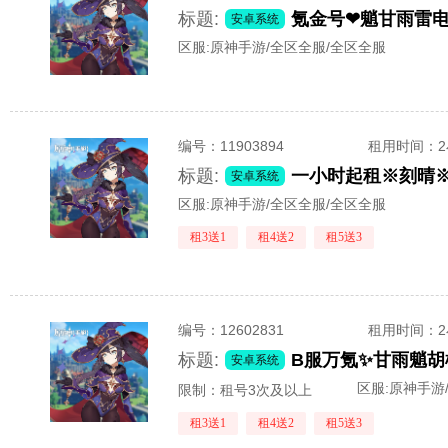
标题:
氪金号❤魈甘雨雷
安卓系统
区服:
原神手游/全区全服/全区全服
编号：
11903894
租用时间
：
标题:
一小时起租※刻晴
安卓系统
区服:
原神手游/全区全服/全区全服
租3送1
租4送2
租5送3
编号：
12602831
租用时间
：
标题:
B服万氪✨甘雨魈
安卓系统
区服:
原神手游
限制：租号3次及以上
租3送1
租4送2
租5送3