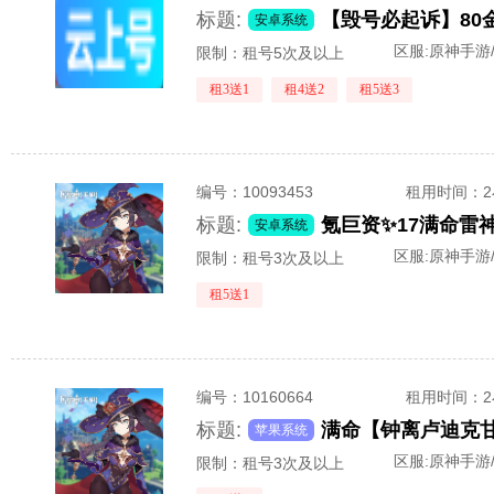
标题:
安卓系统
区服:
原神手游
限制：租号5次及以上
租3送1
租4送2
租5送3
编号：
10093453
租用时间
：
标题:
氪巨资✨17满命雷
安卓系统
区服:
原神手游
限制：租号3次及以上
租5送1
编号：
10160664
租用时间
：
标题:
满命【钟离卢迪克
苹果系统
区服:
原神手游
限制：租号3次及以上