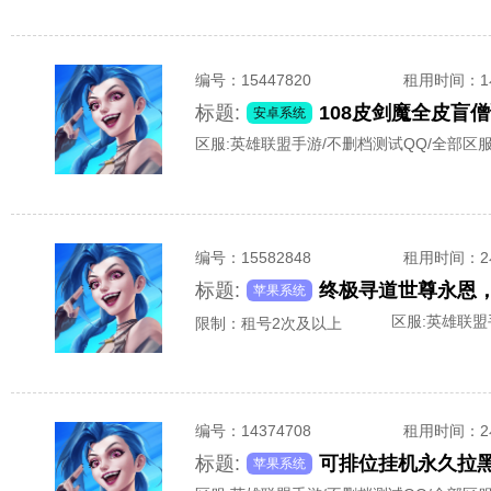
编号：
15447820
租用时间
：
标题:
108皮剑魔全皮盲
安卓系统
区服:
英雄联盟手游/不删档测试QQ/全部区
编号：
15582848
租用时间
：
标题:
苹果系统
区服:
英雄联盟
限制：租号2次及以上
编号：
14374708
租用时间
：
标题:
苹果系统