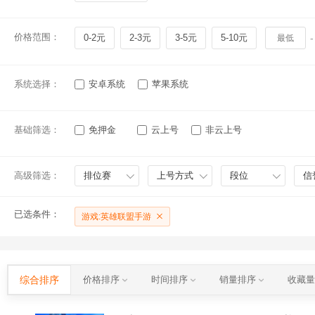
价格范围：
0-2元
2-3元
3-5元
5-10元
-
系统选择：
安卓系统
苹果系统
基础筛选：
免押金
云上号
非云上号
高级筛选：
排位赛
上号方式
段位
信
已选条件：
游戏:英雄联盟手游
综合排序
价格排序
时间排序
销量排序
收藏