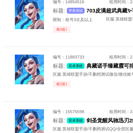
编号：
14854516
租用时间
：
标题:
苹果系统
区服:
英雄联盟
限制：租号3次及以上
租4送1
编号：
11883733
租用时间
：
标题:
典藏诺手臻藏霞可排
安卓系统
区服:
英雄联盟手游/不删档测试微信/微信账
租3送1
编号：
15575598
租用时间
：
标题:
安卓系统
区服:
英雄联盟手游/不删档测试QQ/全部区