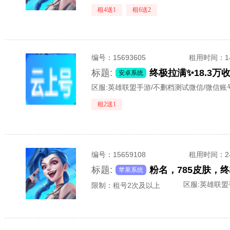
租4送1
租6送2
编号：
15693605
租用时间
：
标题:
终极拉满✨18.3
安卓系统
区服:
英雄联盟手游/不删档测试微信/微信账
租2送1
编号：
15659108
租用时间
：
标题:
苹果系统
区服:
英雄联盟
限制：租号2次及以上