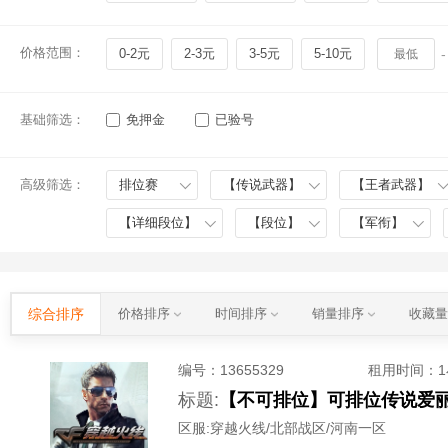
价格范围：
0-2元
2-3元
3-5元
5-10元
-
基础筛选：
免押金
已验号
高级筛选：
排位赛
【传说武器】
【王者武器】
【详细段位】
【段位】
【军衔】
综合排序
价格排序
时间排序
销量排序
收藏
编号：
13655329
租用时间
：
标题:
区服:
穿越火线/北部战区/河南一区