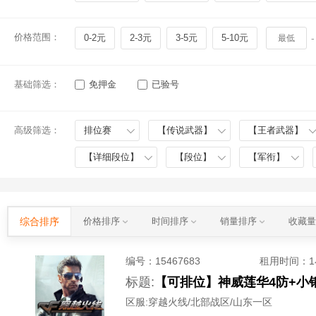
价格范围：
0-2元
2-3元
3-5元
5-10元
-
基础筛选：
免押金
已验号
高级筛选：
排位赛
【传说武器】
【王者武器】
【详细段位】
【段位】
【军衔】
综合排序
价格排序
时间排序
销量排序
收藏
编号：
15467683
租用时间
：
标题:
区服:
穿越火线/北部战区/山东一区