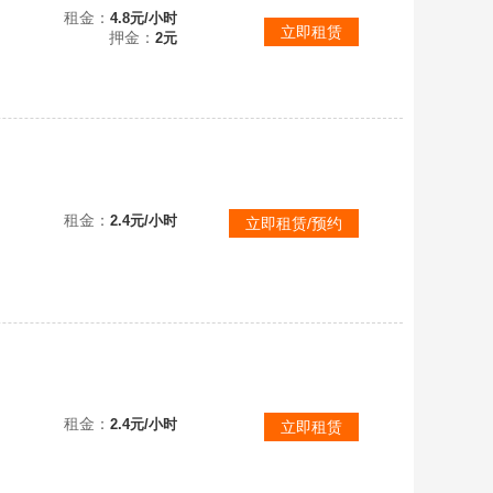
️好友开黑必备
租金：
4.8元/小时
立即租赁
押金：
2元
【V10 336皮】颠倒童话魔镜问心剑全马限⭐馥梦繁花无相天机白泽⭐7无双4水1珍无双4珍传53传9年限3星元89史诗⭐
租金：
2.4元/小时
立即租赁/预约
【V10 97皮】五月在榜省标花木兰 司空震 马超 姬小满❤️历史国标花木兰❤️燃星之曲 冠军飞将 无双飞将
租金：
2.4元/小时
立即租赁