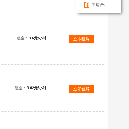
申请合租
【V10 481皮】9典藏✸无限飓风号✸一念神魔✸凤求凰✸至尊宝✸李逍遥✸金色仲夏夜
租金：
3.6元/小时
立即租赁
租金：
3.82元/小时
立即租赁