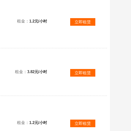
【V10 315皮】典藏:5星域神启ｘ一念神魔ｘ淬星耀世ｘ全息碎影ｘ鸣剑曳影ｘ时雨天司
租金：
1.2元/小时
立即租赁
【V10 547皮】满珍品怪盗基德☆可说话☆14典藏63传☆弑枪猎影☆幻阙歌☆九霄神辉☆李白鸣剑☆星域
租金：
3.82元/小时
立即租赁
神魔⌘凤求凰
租金：
1.2元/小时
立即租赁