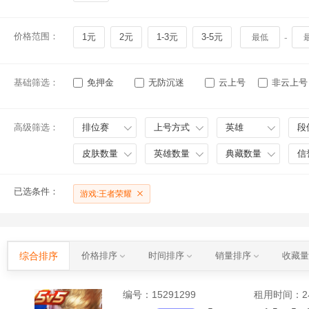
价格范围：
1元
2元
1-3元
3-5元
-
基础筛选：
免押金
无防沉迷
云上号
非云上号
高级筛选：
排位赛
上号方式
英雄
段
皮肤数量
英雄数量
典藏数量
信
已选条件：
游戏:王者荣耀
综合排序
价格排序
时间排序
销量排序
收藏
编号：
15291299
租用时间
：