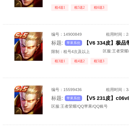
租4送1
租5送2
租6送3
编号：
14900849
租用时间
：
标题:
苹果系统
区服:
王者荣耀/
限制：租号4次及以上
租3送1
租4送2
租5送3
编号：
15599436
租用时间
：
标题:
苹果系统
区服:
王者荣耀/QQ苹果/QQ账号