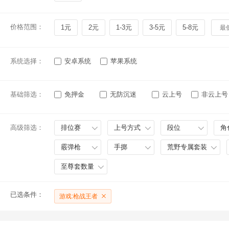
价格范围：
1元
2元
1-3元
3-5元
5-8元
系统选择：
安卓系统
苹果系统
基础筛选：
免押金
无防沉迷
云上号
非云上号
高级筛选：
排位赛
上号方式
段位
角
霰弹枪
手掷
荒野专属套装
至尊套数量
已选条件：
游戏:枪战王者