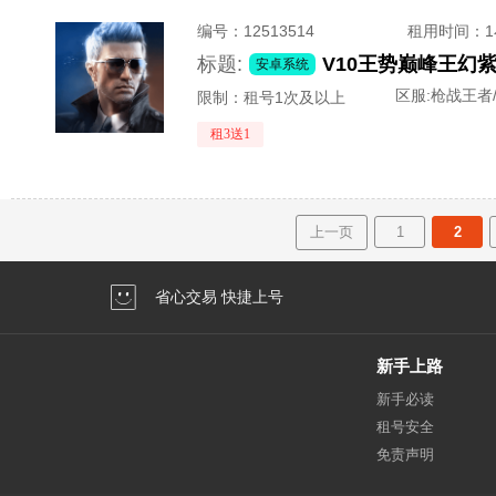
编号：
12513514
租用时间
：
标题:
安卓系统
区服:
枪战王者
限制：租号1次及以上
租3送1
上一页
1
2
省心交易 快捷上号
新手上路
新手必读
租号安全
免责声明