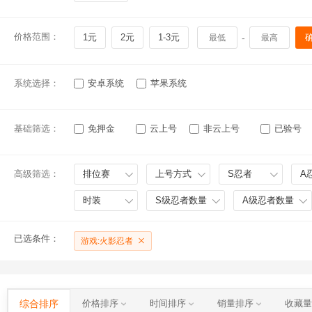
价格范围：
1元
2元
1-3元
-
系统选择：
安卓系统
苹果系统
基础筛选：
免押金
云上号
非云上号
已验号
高级筛选：
排位赛
上号方式
S忍者
A
时装
S级忍者数量
A级忍者数量
已选条件：
游戏:火影忍者
综合排序
价格排序
时间排序
销量排序
收藏