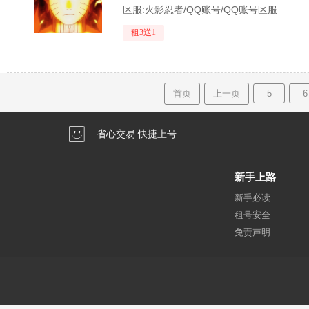
区服:
火影忍者/QQ账号/QQ账号区服
租3送1
首页
上一页
5
6
省心交易 快捷上号
新手上路
新手必读
租号安全
免责声明