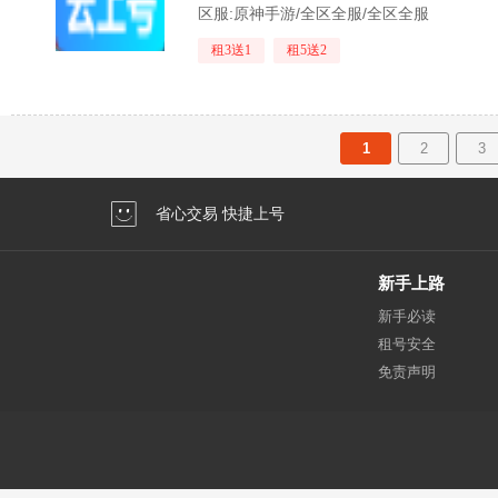
区服:
原神手游/全区全服/全区全服
租3送1
租5送2
1
2
3
省心交易 快捷上号
新手上路
新手必读
租号安全
免责声明