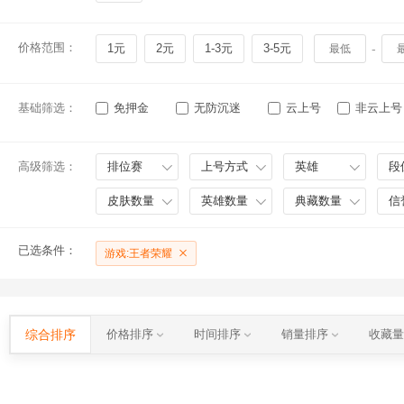
价格范围：
1元
2元
1-3元
3-5元
-
基础筛选：
免押金
无防沉迷
云上号
非云上号
高级筛选：
排位赛
上号方式
英雄
段
皮肤数量
英雄数量
典藏数量
信
已选条件：
游戏:王者荣耀
综合排序
价格排序
时间排序
销量排序
收藏