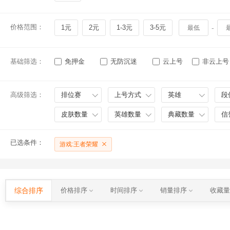
价格范围：
1元
2元
1-3元
3-5元
-
基础筛选：
免押金
无防沉迷
云上号
非云上号
高级筛选：
排位赛
上号方式
英雄
段
皮肤数量
英雄数量
典藏数量
信
已选条件：
游戏:王者荣耀
综合排序
价格排序
时间排序
销量排序
收藏