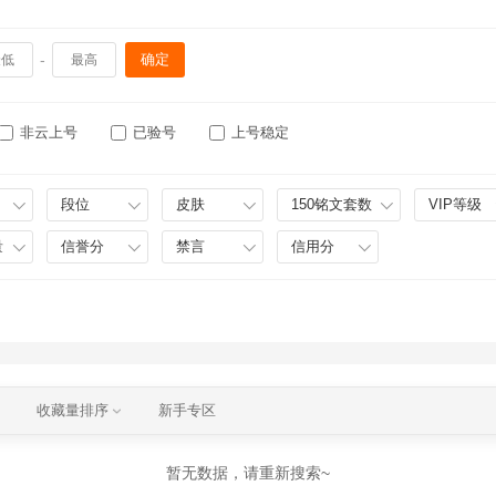
-
确定
非云上号
已验号
上号稳定
段位
皮肤
150铭文套数
VIP等级
量
信誉分
禁言
信用分
收藏量排序
新手专区
暂无数据，请重新搜索~