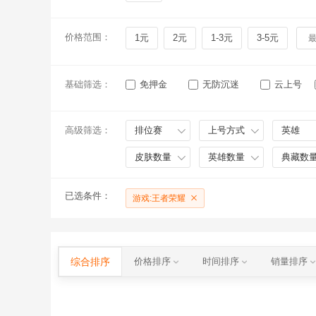
价格范围：
1元
2元
1-3元
3-5元
基础筛选：
免押金
无防沉迷
云上号
高级筛选：
排位赛
上号方式
英雄
皮肤数量
英雄数量
典藏数
已选条件：
游戏:王者荣耀
综合排序
价格排序
时间排序
销量排序