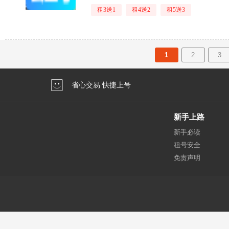
租3送1
租4送2
租5送3
1
2
3
省心交易 快捷上号
新手上路
新手必读
租号安全
免责声明