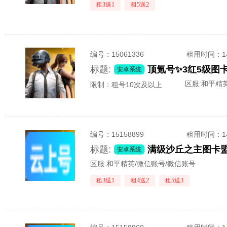
租3送1
租5送2
编号：
15061336
租用时间
：
标题:
安卓系统
区服:
和平精英
限制：租号10次及以上
编号：
15158899
租用时间
：
标题:
安卓系统
区服:
和平精英/微信账号/微信账号
租3送1
租4送2
租5送3