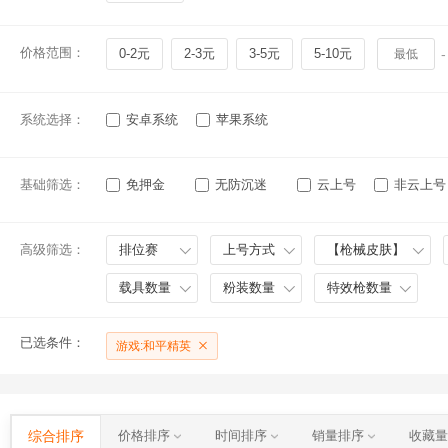
价格范围：
0-2元
2-3元
3-5元
5-10元
-
系统选择：
安卓系统
苹果系统
基础筛选：
免押金
无防沉迷
云上号
非云上号
高级筛选：
排位赛
上号方式
【枪械皮肤】
载具数量
粉装数量
特效枪数量
已选条件：
游戏:和平精英
综合排序
价格排序
时间排序
销量排序
收藏