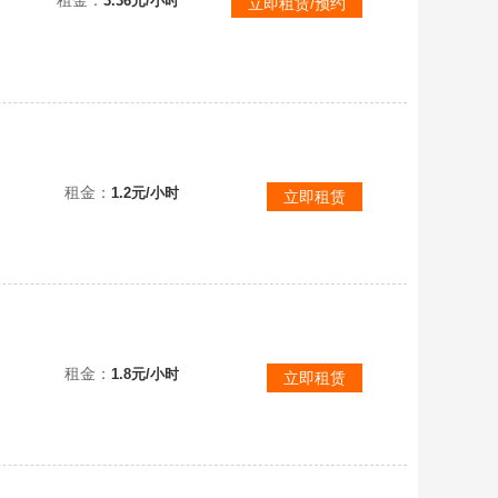
3.36元/小时
立即租赁/预约
头
租金：
1.2元/小时
立即租赁
禁言2036年-全图8季武士裤魔法耳坠女巫帽蝙蝠蜘蛛tgc绊爱正太骑士跪皮皮猫猫头
租金：
1.8元/小时
立即租赁