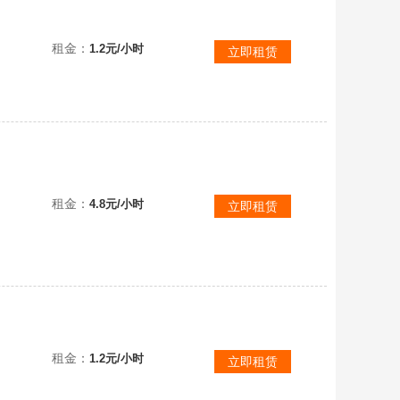
全图10季武士裤魔法耳坠蝙蝠福娃正太tgc围巾粽子鹿角阿努比斯锅盖猫耳阿努比斯-猫猫头
租金：
1.2元/小时
立即租赁
安卓耳坠白鸟✨猛1高✨音韵不断✨超多礼包微瑕全复刻✨耳坠阿努比斯暗彩裤轻桃装扮
租金：
4.8元/小时
立即租赁
租金：
1.2元/小时
立即租赁