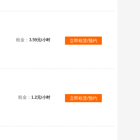
蝙蝠斗
租金：
3.59元/小时
立即租赁/预约
无青14季阿努比斯欧若拉⭕特惠包天⭕狗头蝙蝠海灵套装鹿角武士裤多礼包⭕恶意撤单拉黑
租金：
1.2元/小时
立即租赁/预约