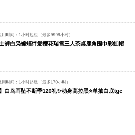
租用时间
：1小时起租（最多9999小时）
武士裤白枭蝙蝠绊爱樱花瑞雪三人茶桌鹿角围巾彩虹帽
租用时间
：1小时起租（最多170小时）
】白鸟耳坠不断季120礼✨动身高拉黑⭐️单抽白底tgc