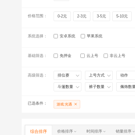
价格范围：
0-2元
2-3元
3-5元
5-10元
系统选择：
安卓系统
苹果系统
基础筛选：
免押金
云上号
非云上号
高级筛选：
排位赛
上号方式
动作
斗篷数量
裤子数量
佩饰数
已选条件：
游戏:光遇
综合排序
价格排序
时间排序
销量排序