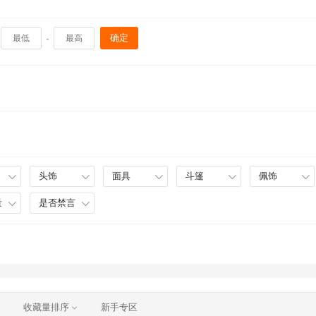
-
确定
头饰
面具
斗篷
佩饰
量
是否禁言
收藏量排序
新手专区