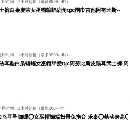
租用时间
：1小时起租（最多9999小时）
士裤白枭虚荣女巫帽蝙蝠鹿角tgc围巾吉他阿努比斯--
租用时间
：1小时起租（最多9999小时）
法耳坠白枭蝙蝠女巫帽绊爱tgc阿努比斯皮猫耳武士裤-
租用时间
：1小时起租（最多200小时）
季白鸟耳坠咖喱⭕女巫帽蝙蝠扫帚兔拖音 乐桌⭕禁动身高