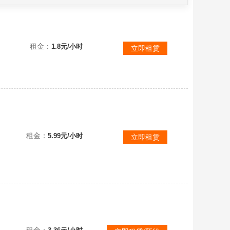
巾粽子夹克
租金：
1.8元/小时
立即租赁
虚荣
租金：
5.99元/小时
立即租赁
无青18季白鸟阿努比斯⭕特惠包天⭕多热门礼包⭕狗头白枭巫师蝙蝠恶意⭕撤单拉黑
租金：