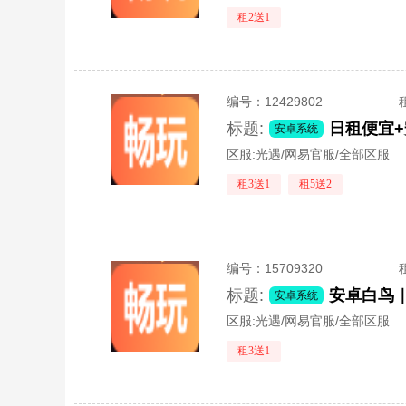
租2送1
编号：
12429802
标题:
日租便宜
安卓系统
区服:
光遇/网易官服/全部区服
租3送1
租5送2
编号：
15709320
标题:
安卓系统
区服:
光遇/网易官服/全部区服
租3送1