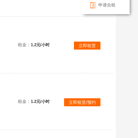
申请合租
禁言无青少年.十四季蝙蝠乌师阿努比斯白枭.正太鲲灯绊爱瑞雪斗.书虫福娃茶桌雨伞红吉他
租金：
1.2元/小时
立即租赁
租金：
1.2元/小时
立即租赁/预约