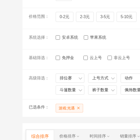
价格范围：
0-2元
2-3元
3-5元
5-10元
系统选择：
安卓系统
苹果系统
基础筛选：
免押金
云上号
非云上号
高级筛选：
排位赛
上号方式
动作
斗篷数量
裤子数量
佩饰数
已选条件：
游戏:光遇
综合排序
价格排序
时间排序
销量排序