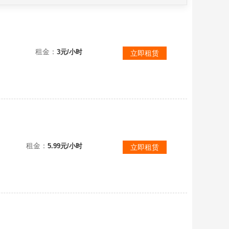
安卓白鸟 | 音韵不断十七季全鸟礼包微瑕｜白鸟耳坠鸟狗头玫瑰白枭蝴蝶翅膀鲲灯蝠绊爱福娃欧若拉七件
租金：
3元/小时
立即租赁
全图苹果无青十七季❥白鸟耳坠❥阿努比斯武士裤蝙蝠斗TGC白枭黑脸鹿角女巫帽猫猫头绊爱秋千小船枯角优苹
租金：
5.99元/小时
立即租赁