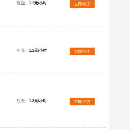
破晓季已开官邮九季白枭◆乌师帽鹿角TGC斗蜘蛛斗◆小王子围巾夏日阳伞秋千◆阿努比斯贝壳发夹玫瑰花瓣锅
租金：
1.2元/小时
立即租赁
斯猫猫头-
租金：
1.2元/小时
立即租赁
无青少年-全图15季全图鉴.追忆季毕业遥鲲灯武士裤.魔法白枭耳坠，欧若拉之翼黄眼罩
租金：
1.8元/小时
立即租赁