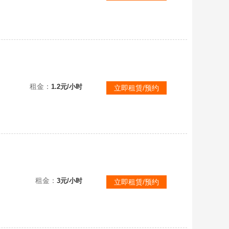
爱
租金：
1.2元/小时
立即租赁/预约
安卓白鸟｜蝙蝠鸟｜白鸟蝴蝶翅膀鲲灯｜蝙蝠白绒秋千星月新年裤子｜拾光季｜夜行
租金：
3元/小时
立即租赁/预约