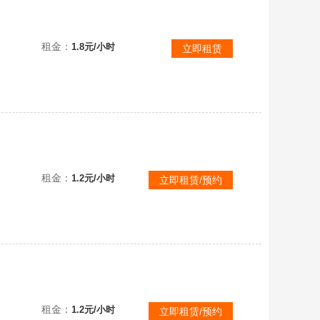
比斯
租金：
1.8元/小时
立即租赁
日租便宜+全图毕业4季武士裤蜘蛛面彩虹耳坠王子围巾斗背带裤彩虹斗电吉他红耳机表演季有卡
租金：
1.2元/小时
立即租赁/预约
撤单拉黑
租金：
1.2元/小时
立即租赁/预约