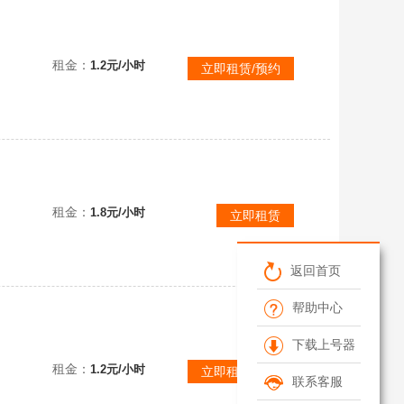
4399版本【②】7季♉巫师帽/蝙蝠斗篷/蛛网斗篷/王子围巾/绊爱斗篷/鹿角/枯角/彩虹耳钉/音韵吉
租金：
1.2元/小时
立即租赁/预约
禁言禁言2036年-全图9季蝙蝠阿努比斯围巾夹克表演季白枭圣岛三全。白枭武士裤，全礼包，全复刻-
租金：
1.8元/小时
立即租赁
返回首页
帮助中心
花斗
下载上号器
租金：
1.2元/小时
立即租赁/预约
联系客服