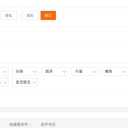
-
确定
头饰
面具
斗篷
佩饰
量
是否禁言
收藏量排序
新手专区