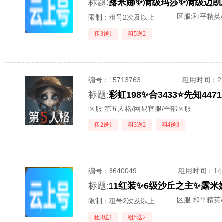
标题:
区服:
和平精英
限制：租号2次及以上
租3送1
租5送2
编号：
15713763
租用时间
：
标题:
彩虹198✨合3433⭐先知4
区服:
第五人格/网易官服/全部区服
租2送1
租3送2
租4送3
编号：
8640049
租用时间
：1
标题:
区服:
和平精英
限制：租号2次及以上
租3送1
租5送2