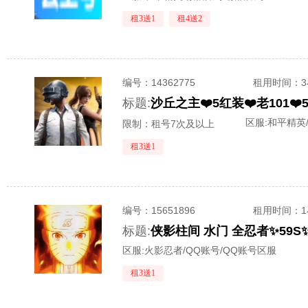
租3送1
租4送2
编号：
14362775
租用时间
：
标题:
沙丘之主❤️5红装❤️老101❤
区服:
和平精英
限制：租号7次及以上
租3送1
编号：
15651896
租用时间
：
标题:
侠影柱间 水门 全忍者✨59S
区服:
火影忍者/QQ账号/QQ账号区服
租3送1