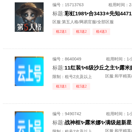
编号：
15713763
租用时间
：
标题:
彩虹198✨合3433⭐先知4
区服:
第五人格/网易官服/全部区服
租2送1
租3送2
租4送3
编号：
8640049
租用时间
：1
标题:
区服:
和平精英
限制：租号2次及以上
租3送1
租5送2
编号：
9490742
租用时间
：1
标题:
区服:
和平精英
限制：租号2次及以上