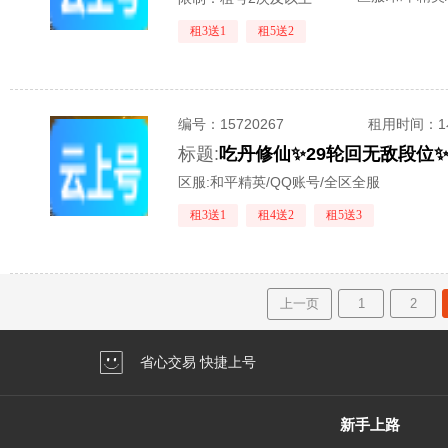
租3送1
租5送2
编号：
15720267
租用时间
：
标题:
吃丹修仙✨29轮回无敌段位✨
区服:
和平精英/QQ账号/全区全服
租3送1
租4送2
租5送3
上一页
1
2
省心交易 快捷上号
新手上路