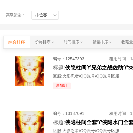
高级筛选：
排位赛
综合排序
价格排序
时间排序
销量排序
收藏
编号：
12547393
租用时间
：
标题:
侠隐柱间♈兄弟之战佐助♈️3
区服:
火影忍者/QQ账号/QQ账号区服
租5送1
编号：
13187091
租用时间
：
标题:
侠隐柱间全套♈️侠隐水门全套♈️
区服:
火影忍者/QQ账号/QQ账号区服