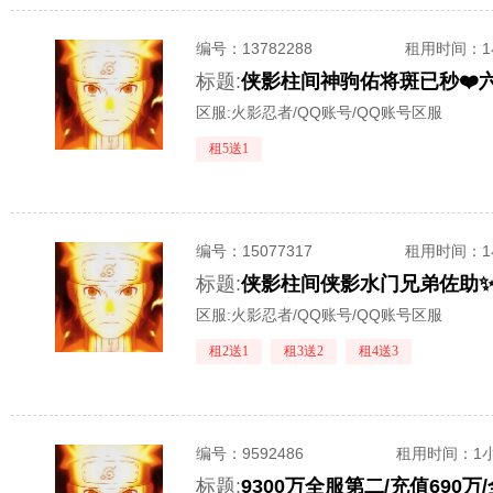
编号：
13782288
租用时间
：
标题:
侠影柱间神驹佑将斑已秒❤️六
区服:
火影忍者/QQ账号/QQ账号区服
租5送1
编号：
15077317
租用时间
：
标题:
区服:
火影忍者/QQ账号/QQ账号区服
租2送1
租3送2
租4送3
编号：
9592486
租用时间
：1
标题:
9300万全服第二/充值69