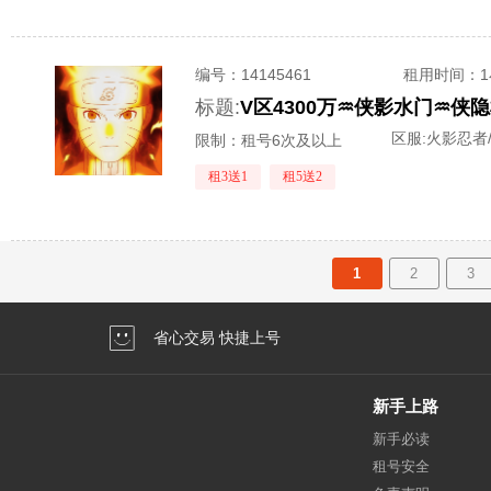
编号：
14145461
租用时间
：
标题:
V区4300万♒侠影水门♒
区服:
火影忍者
限制：租号6次及以上
租3送1
租5送2
1
2
3
省心交易 快捷上号
新手上路
新手必读
租号安全