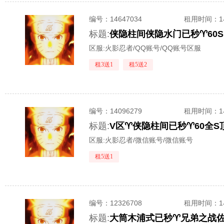
编号：
14647034
租用时间
：
标题:
侠隐柱间侠隐水门已秒♈60S
区服:
火影忍者/QQ账号/QQ账号区服
租3送1
租5送2
编号：
14096279
租用时间
：
标题:
区服:
火影忍者/微信账号/微信账号
租5送1
编号：
12326708
租用时间
：
标题:
大筒木浦式已秒♈兄弟之战佐助♈